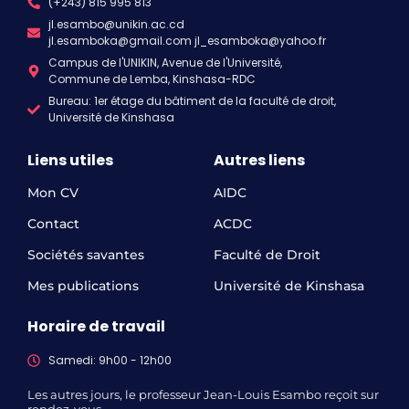
(+243) 815 995 813
jl.esambo@unikin.ac.cd
jl.esamboka@gmail.com jl_esamboka@yahoo.fr
Campus de l'UNIKIN, Avenue de l'Université,
Commune de Lemba, Kinshasa-RDC
Bureau: 1er étage du bâtiment de la faculté de droit,
Université de Kinshasa
Liens utiles
Autres liens
Mon CV
AIDC
Contact
ACDC
Sociétés savantes
Faculté de Droit
Mes publications
Université de Kinshasa
Horaire de travail
Samedi: 9h00 - 12h00
Les autres jours, le professeur Jean-Louis Esambo reçoit sur