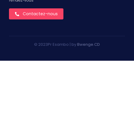
rendez-vous
Contactez-nous
© 2023Pr Esambo | by
Bwenge.CD