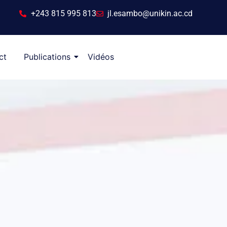
+243 815 995 813
jl.esambo@unikin.ac.cd
ct
Publications
Vidéos