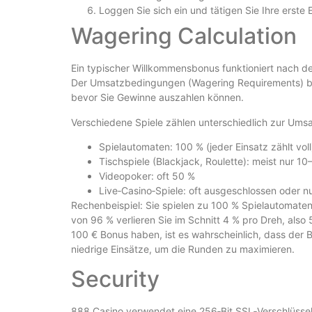
Loggen Sie sich ein und tätigen Sie Ihre erst
Wagering Calculation
Ein typischer Willkommensbonus funktioniert nach de
Der Umsatzbedingungen (Wagering Requirements) bet
bevor Sie Gewinne auszahlen können.
Verschiedene Spiele zählen unterschiedlich zur Um
Spielautomaten: 100 % (jeder Einsatz zählt voll
Tischspiele (Blackjack, Roulette): meist nur 1
Videopoker: oft 50 %
Live‑Casino‑Spiele: oft ausgeschlossen oder n
Rechenbeispiel: Sie spielen zu 100 % Spielautomaten
von 96 % verlieren Sie im Schnitt 4 % pro Dreh, als
100 € Bonus haben, ist es wahrscheinlich, dass der 
niedrige Einsätze, um die Runden zu maximieren.
Security
888 Casino verwendet eine 256‑Bit SSL‑Verschlüsselu