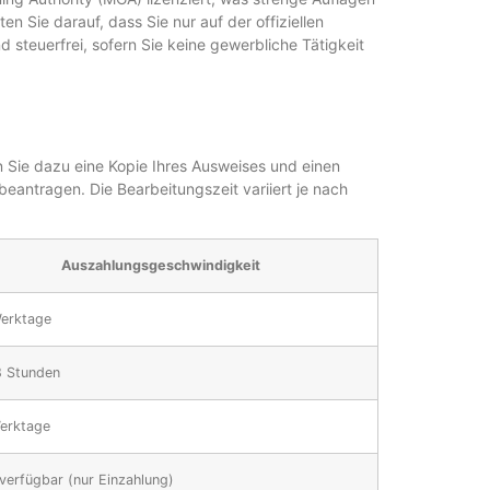
en Sie darauf, dass Sie nur auf der offiziellen
d steuerfrei, sofern Sie keine gewerbliche Tätigkeit
en Sie dazu eine Kopie Ihres Ausweises und einen
antragen. Die Bearbeitungszeit variiert je nach
Auszahlungsgeschwindigkeit
erktage
 Stunden
erktage
 verfügbar (nur Einzahlung)