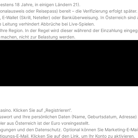
ndestens 18 Jahre, in einigen Ländern 21).
nalausweis oder Reisepass) bereit – die Verifizierung erfolgt später.
 E‑Wallet (Skrill, Neteller) oder Banküberweisung. In Österreich sin
le Leitung verhindert Abbrüche bei Live‑Spielen.
 Ihre Region. In der Regel wird dieser während der Einzahlung einge
ß machen, nicht zur Belastung werden.
sino. Klicken Sie auf „Registrieren“.
asswort und Ihre persönlichen Daten (Name, Geburtsdatum, Adresse) 
r aus Österreich ist der Euro voreingestellt.
ngungen und den Datenschutz. Optional können Sie Marketing‑E‑Mai
igungs‑E‑Mail. Klicken Sie auf den Link, um Ihr Konto zu aktivieren.