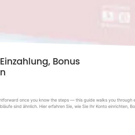
 Einzahlung, Bonus
en
ghtforward once you know the steps — this guide walks you through ea
bläufe sind ähnlich. Hier erfahren Sie, wie Sie Ihr Konto einrichten,