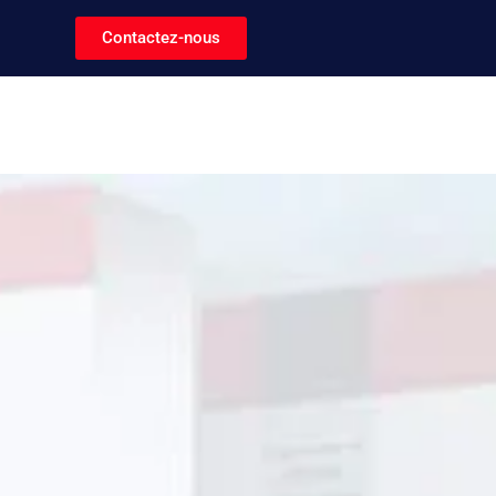
Contactez-nous