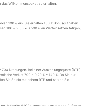
um das Willkommenspaket zu erhalten.
ahlen 100 € ein. Sie erhalten 100 € Bonusguthaben.
en 100 € × 35 = 3.500 € an Wetteinsätzen tätigen,
€ = 700 Drehungen. Bei einer Auszahlungsquote (RTP)
etische Verlust 700 × 0,20 € = 140 €. Da Sie nur
hlen Sie Spiele mit hohem RTP und setzen Sie
ng Authority (MGA) lizenziert, was strenge Auflagen