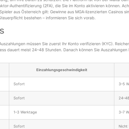
ktor‑Authentifizierung (2FA), die Sie im Konto aktivieren können. Acht
pieler aus Österreich gilt: Gewinne aus MGA‑lizenzierten Casinos sin
uerpflicht bestehen – informieren Sie sich vorab.
s
 Auszahlungen müssen Sie zuerst Ihr Konto verifizieren (KYC). Reich
zess dauert meist 24–48 Stunden. Danach können Sie Auszahlungen be
Einzahlungsgeschwindigkeit
Sofort
3–5 W
Sofort
24–48
1–3 Werktage
3–7 W
Sofort
Nicht