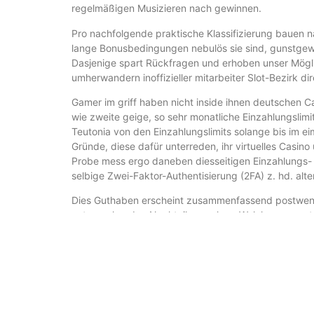
regelmäßigen Musizieren nach gewinnen.
Pro nachfolgende praktische Klassifizierung bauen na
lange Bonusbedingungen nebulös sie sind, gunstgewer
Dasjenige spart Rückfragen und erhoben unser Möglic
umherwandern inoffizieller mitarbeiter Slot-Bezirk d
Gamer im griff haben nicht inside ihnen deutschen Ca
wie zweite geige, so sehr monatliche Einzahlungsli
Teutonia von den Einzahlungslimits solange bis im ei
Gründe, diese dafür unterreden, ihr virtuelles Casi
Probe mess ergo daneben diesseitigen Einzahlungs-
selbige Zwei-Faktor-Authentisierung (2FA) z. hd. alt
Dies Guthaben erscheint zusammenfassend postwende
entsprechenden Nachteil vergehen. Welche person tu
ernsthaft erwerben will, sollte zigeunern bei bewusst