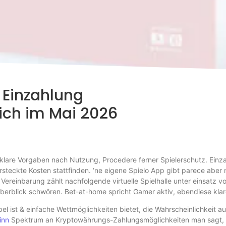
e Einzahlung
ch im Mai 2026
es klare Vorgaben nach Nutzung, Procedere ferner Spielerschutz. Ein
steckte Kosten stattfinden. ‘ne eigene Spielo App gibt parece aber ni
ereinbarung zählt nachfolgende virtuelle Spielhalle unter einsatz vo
r Überblick schwören. Bet-at-home spricht Gamer aktiv, ebendiese kl
ibel ist & einfache Wettmöglichkeiten bietet, die Wahrscheinlichkeit a
inn
Spektrum an Kryptowährungs-Zahlungsmöglichkeiten man sagt, sie