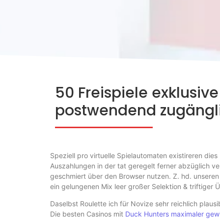
50 Freispiele exklusiv
postwendend zugängli
Speziell pro virtuelle Spielautomaten existireren di
Auszahlungen in der tat geregelt ferner abzüglich ver
geschmiert über den Browser nutzen. Z. hd. unseren V
ein gelungenen Mix leer großer Selektion & triftige
Daselbst Roulette ich für Novize sehr reichlich plaus
Die besten Casinos mit
Duck Hunters maximaler gew