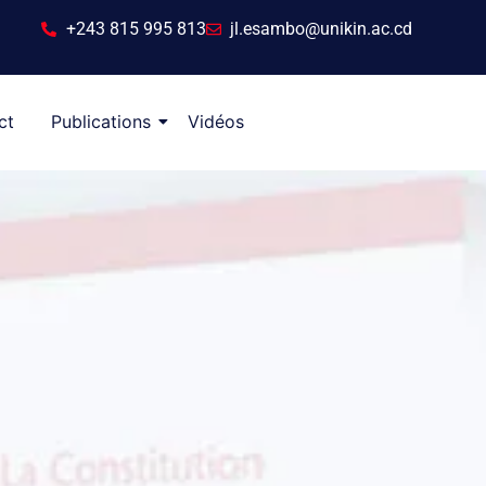
+243 815 995 813
jl.esambo@unikin.ac.cd
ct
Publications
Vidéos