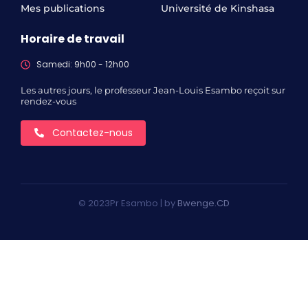
Mes publications
Université de Kinshasa
Horaire de travail
Samedi: 9h00 - 12h00
Les autres jours, le professeur Jean-Louis Esambo reçoit sur
rendez-vous
Contactez-nous
© 2023Pr Esambo | by
Bwenge.CD