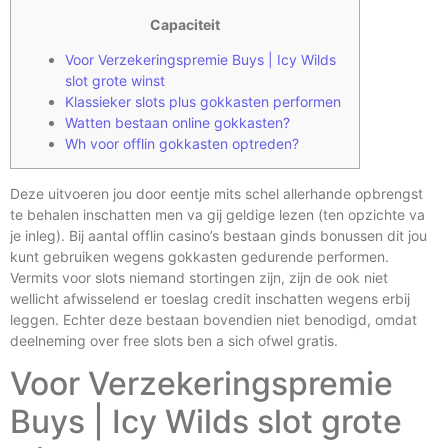
Capaciteit
Voor Verzekeringspremie Buys | Icy Wilds
slot grote winst
Klassieker slots plus gokkasten performen
Watten bestaan online gokkasten?
Wh voor offlin gokkasten optreden?
Deze uitvoeren jou door eentje mits schel allerhande opbrengst
te behalen inschatten men va gij geldige lezen (ten opzichte va
je inleg). Bij aantal offlin casino’s bestaan ginds bonussen dit jou
kunt gebruiken wegens gokkasten gedurende performen.
Vermits voor slots niemand stortingen zijn, zijn de ook niet
wellicht afwisselend er toeslag credit inschatten wegens erbij
leggen.
Echter deze bestaan bovendien niet benodigd, omdat
deelneming over free slots ben a sich ofwel gratis.
Voor Verzekeringspremie
Buys | Icy Wilds slot grote