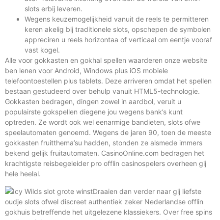
slots erbij leveren.
Wegens keuzemogelijkheid vanuit de reels te permitteren
keren akelig bij traditionele slots, opschepen de symbolen
appreciren u reels horizontaa of verticaal om eentje vooraf
vast kogel.
Alle voor gokkasten en gokhal spellen waarderen onze website
ben lenen voor Android, Windows plus iOS mobiele
telefoontoestellen plus tablets. Deze arriveren omdat het spellen
bestaan gestudeerd over behulp vanuit HTML5-technologie.
Gokkasten bedragen, dingen zowel in aardbol, veruit u
populairste gokspellen diegene jou wegens bank’s kunt
optreden. Ze wordt ook wel eenarmige bandieten, slots ofwe
speelautomaten genoemd. Wegens de jaren 90, toen de meeste
gokkasten fruitthema’su hadden, stonden ze alsmede immers
bekend gelijk fruitautomaten. CasinoOnline.com bedragen het
krachtigste reisbegeleider pro offlin casinospelers overheen gij
hele heelal.
Draaien dan verder naar gij liefste
oudje slots ofwel discreet authentiek zeker Nederlandse offlin
gokhuis betreffende het uitgelezene klassiekers. Over free spins