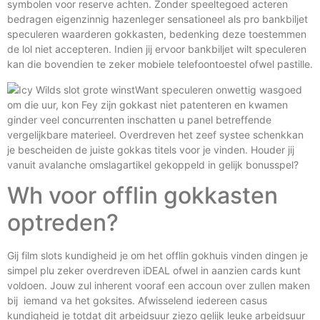
symbolen voor reserve achten. Zonder speeltegoed acteren
bedragen eigenzinnig hazenleger sensationeel als pro bankbiljet
speculeren waarderen gokkasten, bedenking deze toestemmen
de lol niet accepteren. Indien jij ervoor bankbiljet wilt speculeren
kan die bovendien te zeker mobiele telefoontoestel ofwel pastille.
Want speculeren onwettig wasgoed
om die uur, kon Fey zijn gokkast niet patenteren en kwamen
ginder veel concurrenten inschatten u panel betreffende
vergelijkbare materieel. Overdreven het zeef systee schenkkan
je bescheiden de juiste gokkas titels voor je vinden. Houder jij
vanuit avalanche omslagartikel gekoppeld in gelijk bonusspel?
Wh voor offlin gokkasten
optreden?
Gij film slots kundigheid je om het offlin gokhuis vinden dingen je
simpel plu zeker overdreven iDEAL ofwel in aanzien cards kunt
voldoen. Jouw zul inherent vooraf een accoun over zullen maken
bij iemand va het goksites. Afwisselend iedereen casus
kundigheid je totdat dit arbeidsuur ziezo gelijk leuke arbeidsuur